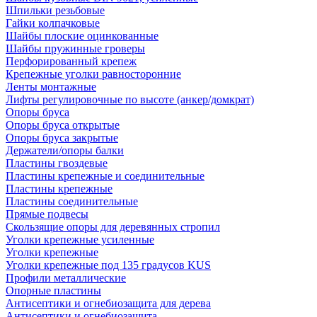
Шпильки резьбовые
Гайки колпачковые
Шайбы плоские оцинкованные
Шайбы пружинные гроверы
Перфорированный крепеж
Крепежные уголки равносторонние
Ленты монтажные
Лифты регулировочные по высоте (анкер/домкрат)
Опоры бруса
Опоры бруса открытые
Опоры бруса закрытые
Держатели/опоры балки
Пластины гвоздевые
Пластины крепежные и соединительные
Пластины крепежные
Пластины соединительные
Прямые подвесы
Скользящие опоры для деревянных стропил
Уголки крепежные усиленные
Уголки крепежные
Уголки крепежные под 135 градусов KUS
Профили металлические
Опорные пластины
Антисептики и огнебиозащита для дерева
Антисептики и огнебиозащита