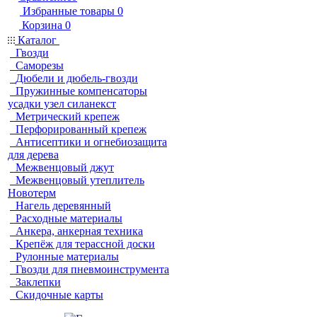
Избранные товары
0
Корзина
0
Каталог
Гвозди
Саморезы
Дюбели и дюбель-гвозди
Пружинные компенсаторы
усадки узел силанекст
Метрический крепеж
Перфорированный крепеж
Антисептики и огнебиозащита
для дерева
Межвенцовый джут
Межвенцовый утеплитель
Новотерм
Нагель деревянный
Расходные материалы
Анкера, анкерная техника
Крепёж для терассной доски
Рулонные материалы
Гвозди для пневмоинструмента
Заклепки
Скидочные карты