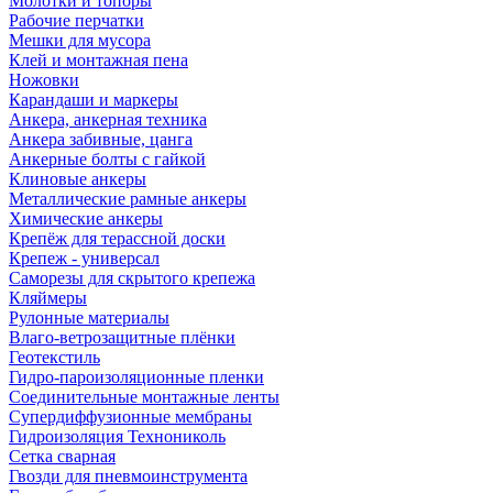
Молотки и топоры
Рабочие перчатки
Мешки для мусора
Клей и монтажная пена
Ножовки
Карандаши и маркеры
Анкера, анкерная техника
Анкера забивные, цанга
Анкерные болты с гайкой
Клиновые анкеры
Металлические рамные анкеры
Химические анкеры
Крепёж для терассной доски
Крепеж - универсал
Саморезы для скрытого крепежа
Кляймеры
Рулонные материалы
Влаго-ветрозащитные плёнки
Геотекстиль
Гидро-пароизоляционные пленки
Соединительные монтажные ленты
Супердиффузионные мембраны
Гидроизоляция Технониколь
Сетка сварная
Гвозди для пневмоинструмента