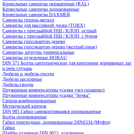
Кровельные саморезы окрашенные (RAL)
Кровельные саморезы оцинкованные
Кровельные саморезы DAXMER
Саморезы гипрок-металл
Саморезы для массивной доски (TORX)
Саморезы с пресшайбой ПШ / КЛОП, острый
Саморезы с пресшайбой ПШ / КЛОП, с буром
Саморезы гипсокартон-дерево
Саморезы гипсокартон-дерево (желтый цинк)
Саморезы, шурупы универсальные
Саморезы отделочные HOBAU
DIN 571 Болты сантехнические для крепления деревянных лаг
и реек глухарь
Дюбели и дюбель-гвозди
Дюбели распорные
Дюбель-гвозди
Пружинные компенсаторы усадки узел силанекст
Пружинные компенсаторы усадки "бочка"
Сверла комбинированные
Метрический крепеж
DIN 985 Гайки самоконтрящаяся оцинкованные
Болты оцинкованные
Гайки переходные, оцинкованные DIN6334 (Муфта)
Гайки
Шайбы кузовные DIN 9021, усиленные