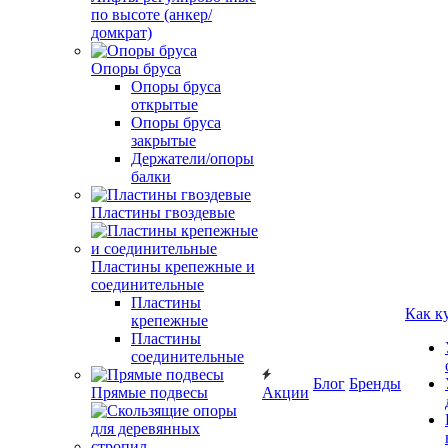
по высоте (анкер/
домкрат)
Опоры бруса
Опоры бруса
открытые
Опоры бруса
закрытые
Держатели/опоры
балки
Пластины гвоздевые
Пластины крепежные и
соединительные
Пластины
Как к
крепежные
Пластины
соединительные
Блог
Бренды
Прямые подвесы
Акции