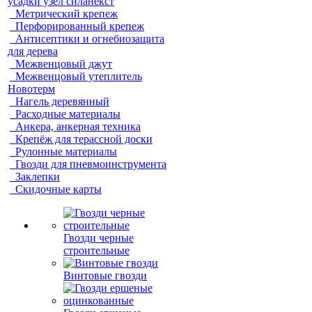
усадки узел силанекст
Метрический крепеж
Перфорированный крепеж
Антисептики и огнебиозащита
для дерева
Межвенцовый джут
Межвенцовый утеплитель
Новотерм
Нагель деревянный
Расходные материалы
Анкера, анкерная техника
Крепёж для терассной доски
Рулонные материалы
Гвозди для пневмоинструмента
Заклепки
Скидочные карты
Гвозди черные
строительные
Винтовые гвозди