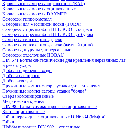
Кровельные саморезы окрашенные (RAL)
Кровельные саморезы оцинкованные
Кровельные саморезы DAXMER
Саморезы гипрок-металл
Саморезы для массивной доски (TORX)
Саморезы с пресшайбой ПШ / КЛОП, острый
Саморезы с пресшайбой ПШ / КЛОП, с буром
Саморезы гипсокартон-дерево
Саморезы гипсокартон-дерево (желтый цинк)
Саморезы, шурупы универсальные
Саморезы отделочные HOBAU
DIN 571 Болты сантехнические для крепления деревянных лаг
и реек глухарь
Дюбели и дюбель-гвозди
Дюбели распорные
Дюбель-гвозди
Пружинные компенсаторы усадки узел силанекст
Пружинные компенсаторы усадки "бочка"
Сверла комбинированные
Метрический крепеж
DIN 985 Гайки самоконтрящаяся оцинкованные
Болты оцинкованные
Гайки переходные, оцинкованные DIN6334 (Муфта)
Гайки
Шайбы кузовные DIN 9021, усиленные