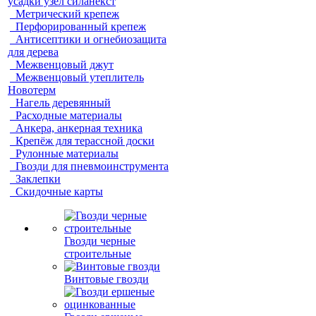
усадки узел силанекст
Метрический крепеж
Перфорированный крепеж
Антисептики и огнебиозащита
для дерева
Межвенцовый джут
Межвенцовый утеплитель
Новотерм
Нагель деревянный
Расходные материалы
Анкера, анкерная техника
Крепёж для терассной доски
Рулонные материалы
Гвозди для пневмоинструмента
Заклепки
Скидочные карты
Гвозди черные
строительные
Винтовые гвозди