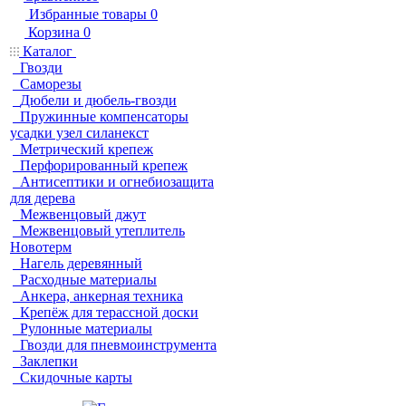
Избранные товары
0
Корзина
0
Каталог
Гвозди
Саморезы
Дюбели и дюбель-гвозди
Пружинные компенсаторы
усадки узел силанекст
Метрический крепеж
Перфорированный крепеж
Антисептики и огнебиозащита
для дерева
Межвенцовый джут
Межвенцовый утеплитель
Новотерм
Нагель деревянный
Расходные материалы
Анкера, анкерная техника
Крепёж для терассной доски
Рулонные материалы
Гвозди для пневмоинструмента
Заклепки
Скидочные карты