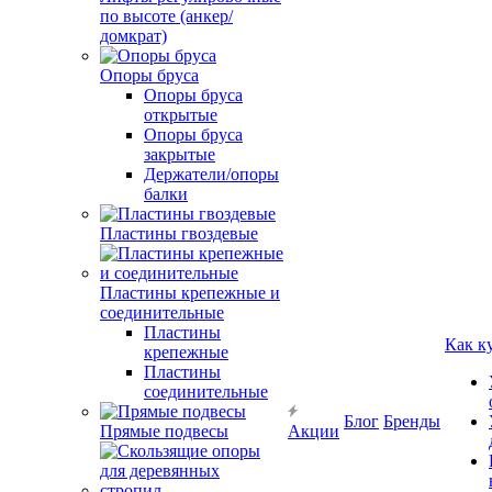
по высоте (анкер/
домкрат)
Опоры бруса
Опоры бруса
открытые
Опоры бруса
закрытые
Держатели/опоры
балки
Пластины гвоздевые
Пластины крепежные и
соединительные
Пластины
Как к
крепежные
Пластины
соединительные
Блог
Бренды
Прямые подвесы
Акции