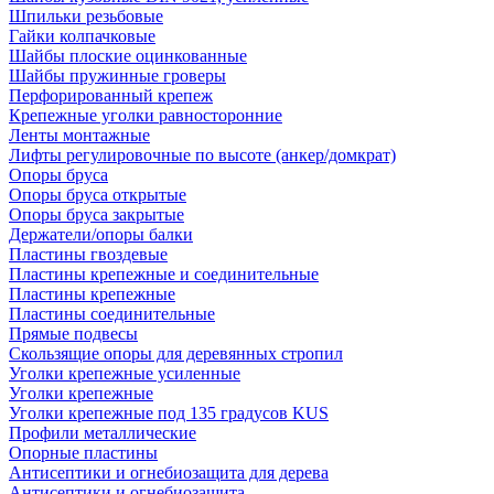
Шпильки резьбовые
Гайки колпачковые
Шайбы плоские оцинкованные
Шайбы пружинные гроверы
Перфорированный крепеж
Крепежные уголки равносторонние
Ленты монтажные
Лифты регулировочные по высоте (анкер/домкрат)
Опоры бруса
Опоры бруса открытые
Опоры бруса закрытые
Держатели/опоры балки
Пластины гвоздевые
Пластины крепежные и соединительные
Пластины крепежные
Пластины соединительные
Прямые подвесы
Скользящие опоры для деревянных стропил
Уголки крепежные усиленные
Уголки крепежные
Уголки крепежные под 135 градусов KUS
Профили металлические
Опорные пластины
Антисептики и огнебиозащита для дерева
Антисептики и огнебиозащита