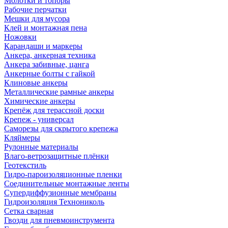
Молотки и топоры
Рабочие перчатки
Мешки для мусора
Клей и монтажная пена
Ножовки
Карандаши и маркеры
Анкера, анкерная техника
Анкера забивные, цанга
Анкерные болты с гайкой
Клиновые анкеры
Металлические рамные анкеры
Химические анкеры
Крепёж для терассной доски
Крепеж - универсал
Саморезы для скрытого крепежа
Кляймеры
Рулонные материалы
Влаго-ветрозащитные плёнки
Геотекстиль
Гидро-пароизоляционные пленки
Соединительные монтажные ленты
Супердиффузионные мембраны
Гидроизоляция Технониколь
Сетка сварная
Гвозди для пневмоинструмента