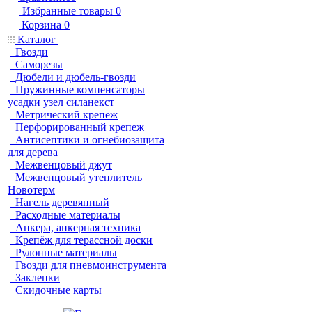
Избранные товары
0
Корзина
0
Каталог
Гвозди
Саморезы
Дюбели и дюбель-гвозди
Пружинные компенсаторы
усадки узел силанекст
Метрический крепеж
Перфорированный крепеж
Антисептики и огнебиозащита
для дерева
Межвенцовый джут
Межвенцовый утеплитель
Новотерм
Нагель деревянный
Расходные материалы
Анкера, анкерная техника
Крепёж для терассной доски
Рулонные материалы
Гвозди для пневмоинструмента
Заклепки
Скидочные карты