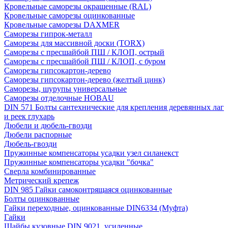
Кровельные саморезы окрашенные (RAL)
Кровельные саморезы оцинкованные
Кровельные саморезы DAXMER
Саморезы гипрок-металл
Саморезы для массивной доски (TORX)
Саморезы с пресшайбой ПШ / КЛОП, острый
Саморезы с пресшайбой ПШ / КЛОП, с буром
Саморезы гипсокартон-дерево
Саморезы гипсокартон-дерево (желтый цинк)
Саморезы, шурупы универсальные
Саморезы отделочные HOBAU
DIN 571 Болты сантехнические для крепления деревянных лаг
и реек глухарь
Дюбели и дюбель-гвозди
Дюбели распорные
Дюбель-гвозди
Пружинные компенсаторы усадки узел силанекст
Пружинные компенсаторы усадки "бочка"
Сверла комбинированные
Метрический крепеж
DIN 985 Гайки самоконтрящаяся оцинкованные
Болты оцинкованные
Гайки переходные, оцинкованные DIN6334 (Муфта)
Гайки
Шайбы кузовные DIN 9021, усиленные