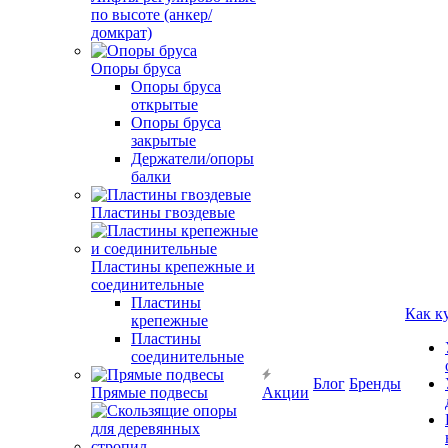
по высоте (анкер/
домкрат)
Опоры бруса
Опоры бруса
открытые
Опоры бруса
закрытые
Держатели/опоры
балки
Пластины гвоздевые
Пластины крепежные и
соединительные
Пластины
Как к
крепежные
Пластины
соединительные
Блог
Бренды
Прямые подвесы
Акции