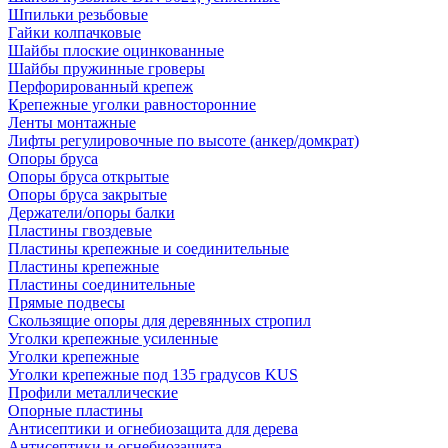
Шпильки резьбовые
Гайки колпачковые
Шайбы плоские оцинкованные
Шайбы пружинные гроверы
Перфорированный крепеж
Крепежные уголки равносторонние
Ленты монтажные
Лифты регулировочные по высоте (анкер/домкрат)
Опоры бруса
Опоры бруса открытые
Опоры бруса закрытые
Держатели/опоры балки
Пластины гвоздевые
Пластины крепежные и соединительные
Пластины крепежные
Пластины соединительные
Прямые подвесы
Скользящие опоры для деревянных стропил
Уголки крепежные усиленные
Уголки крепежные
Уголки крепежные под 135 градусов KUS
Профили металлические
Опорные пластины
Антисептики и огнебиозащита для дерева
Антисептики и огнебиозащита