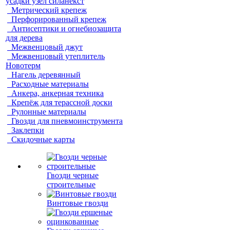
усадки узел силанекст
Метрический крепеж
Перфорированный крепеж
Антисептики и огнебиозащита
для дерева
Межвенцовый джут
Межвенцовый утеплитель
Новотерм
Нагель деревянный
Расходные материалы
Анкера, анкерная техника
Крепёж для терассной доски
Рулонные материалы
Гвозди для пневмоинструмента
Заклепки
Скидочные карты
Гвозди черные
строительные
Винтовые гвозди