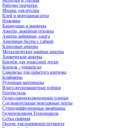
Молотки и топоры
Рабочие перчатки
Мешки для мусора
Клей и монтажная пена
Ножовки
Карандаши и маркеры
Анкера, анкерная техника
Анкера забивные, цанга
Анкерные болты с гайкой
Клиновые анкеры
Металлические рамные анкеры
Химические анкеры
Крепёж для терассной доски
Крепеж - универсал
Саморезы для скрытого крепежа
Кляймеры
Рулонные материалы
Влаго-ветрозащитные плёнки
Геотекстиль
Гидро-пароизоляционные пленки
Соединительные монтажные ленты
Супердиффузионные мембраны
Гидроизоляция Технониколь
Сетка сварная
Гвозди для пневмоинструмента