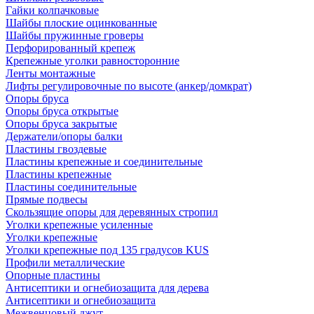
Гайки колпачковые
Шайбы плоские оцинкованные
Шайбы пружинные гроверы
Перфорированный крепеж
Крепежные уголки равносторонние
Ленты монтажные
Лифты регулировочные по высоте (анкер/домкрат)
Опоры бруса
Опоры бруса открытые
Опоры бруса закрытые
Держатели/опоры балки
Пластины гвоздевые
Пластины крепежные и соединительные
Пластины крепежные
Пластины соединительные
Прямые подвесы
Скользящие опоры для деревянных стропил
Уголки крепежные усиленные
Уголки крепежные
Уголки крепежные под 135 градусов KUS
Профили металлические
Опорные пластины
Антисептики и огнебиозащита для дерева
Антисептики и огнебиозащита
Межвенцовый джут