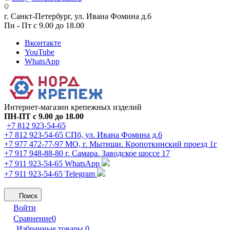
г. Санкт-Петербург, ул. Ивана Фомина д.6
Пн - Пт с 9.00 до 18.00
Вконтакте
YouTube
WhatsApp
Интернет-магазин крепежных изделий
ПН-ПТ с 9.00 до 18.00
+7 812 923-54-65
+7 812 923-54-65
СПб, ул. Ивана Фомина д.6
+7 977 472-77-97
МО, г. Мытищи. Кропоткинский проезд 1г
+7 917 948-88-80
г. Самара. Заводское шоссе 17
+7 911 923-54-65
WhatsApp
+7 911 923-54-65
Telegram
Поиск
Войти
Сравнение
0
Избранные товары
0