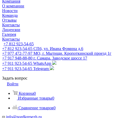
Компания
О компании
Новости
Команда
Отзывы
Контакты
Лицензии
Галерея
Контакты
+7 812 923-54-65
+7 812 923-54-65
СПб, ул. Ивана Фомина д.6
+7 977 472-77-97
МО, г. Мытищи. Кропоткинский проезд 1г
+7 917 948-88-80
г. Самара. Заводское шоссе 17
+7 911 923-54-65
WhatsApp
+7 911 923-54-65
Telegram
Задать вопрос
Войти
Корзина
0
Избранные товары
0
Сравнение товаров
0
info@nordkrepezh.ru