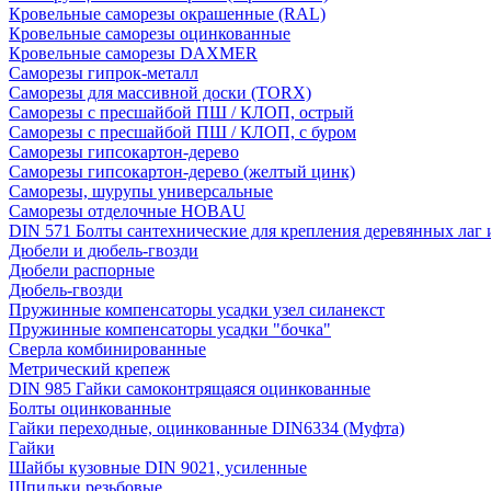
Кровельные саморезы окрашенные (RAL)
Кровельные саморезы оцинкованные
Кровельные саморезы DAXMER
Саморезы гипрок-металл
Саморезы для массивной доски (TORX)
Саморезы с пресшайбой ПШ / КЛОП, острый
Саморезы с пресшайбой ПШ / КЛОП, с буром
Саморезы гипсокартон-дерево
Саморезы гипсокартон-дерево (желтый цинк)
Саморезы, шурупы универсальные
Саморезы отделочные HOBAU
DIN 571 Болты сантехнические для крепления деревянных лаг и
Дюбели и дюбель-гвозди
Дюбели распорные
Дюбель-гвозди
Пружинные компенсаторы усадки узел силанекст
Пружинные компенсаторы усадки "бочка"
Сверла комбинированные
Метрический крепеж
DIN 985 Гайки самоконтрящаяся оцинкованные
Болты оцинкованные
Гайки переходные, оцинкованные DIN6334 (Муфта)
Гайки
Шайбы кузовные DIN 9021, усиленные
Шпильки резьбовые