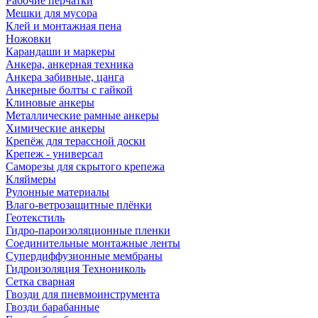
Рабочие перчатки
Мешки для мусора
Клей и монтажная пена
Ножовки
Карандаши и маркеры
Анкера, анкерная техника
Анкера забивные, цанга
Анкерные болты с гайкой
Клиновые анкеры
Металлические рамные анкеры
Химические анкеры
Крепёж для терассной доски
Крепеж - универсал
Саморезы для скрытого крепежа
Кляймеры
Рулонные материалы
Влаго-ветрозащитные плёнки
Геотекстиль
Гидро-пароизоляционные пленки
Соединительные монтажные ленты
Супердиффузионные мембраны
Гидроизоляция Технониколь
Сетка сварная
Гвозди для пневмоинструмента
Гвозди барабанные