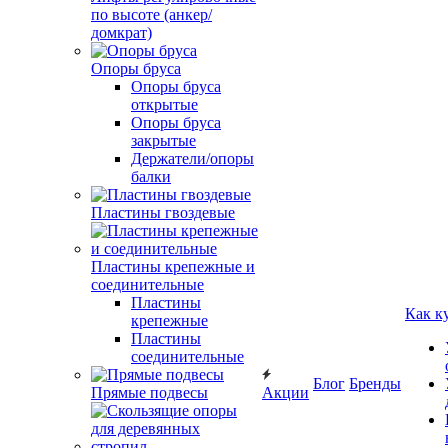
по высоте (анкер/
домкрат)
Опоры бруса
Опоры бруса
открытые
Опоры бруса
закрытые
Держатели/опоры
балки
Пластины гвоздевые
Пластины крепежные и
соединительные
Пластины
Как к
крепежные
Пластины
соединительные
Блог
Бренды
Прямые подвесы
Акции