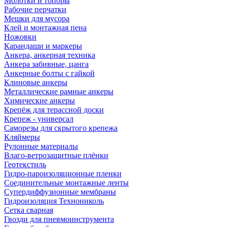
Молотки и топоры
Рабочие перчатки
Мешки для мусора
Клей и монтажная пена
Ножовки
Карандаши и маркеры
Анкера, анкерная техника
Анкера забивные, цанга
Анкерные болты с гайкой
Клиновые анкеры
Металлические рамные анкеры
Химические анкеры
Крепёж для терассной доски
Крепеж - универсал
Саморезы для скрытого крепежа
Кляймеры
Рулонные материалы
Влаго-ветрозащитные плёнки
Геотекстиль
Гидро-пароизоляционные пленки
Соединительные монтажные ленты
Супердиффузионные мембраны
Гидроизоляция Технониколь
Сетка сварная
Гвозди для пневмоинструмента