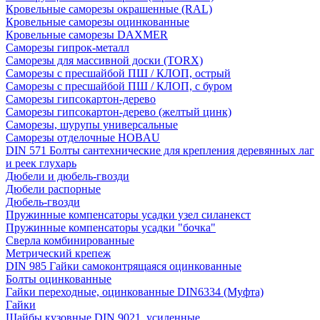
Кровельные саморезы окрашенные (RAL)
Кровельные саморезы оцинкованные
Кровельные саморезы DAXMER
Саморезы гипрок-металл
Саморезы для массивной доски (TORX)
Саморезы с пресшайбой ПШ / КЛОП, острый
Саморезы с пресшайбой ПШ / КЛОП, с буром
Саморезы гипсокартон-дерево
Саморезы гипсокартон-дерево (желтый цинк)
Саморезы, шурупы универсальные
Саморезы отделочные HOBAU
DIN 571 Болты сантехнические для крепления деревянных лаг
и реек глухарь
Дюбели и дюбель-гвозди
Дюбели распорные
Дюбель-гвозди
Пружинные компенсаторы усадки узел силанекст
Пружинные компенсаторы усадки "бочка"
Сверла комбинированные
Метрический крепеж
DIN 985 Гайки самоконтрящаяся оцинкованные
Болты оцинкованные
Гайки переходные, оцинкованные DIN6334 (Муфта)
Гайки
Шайбы кузовные DIN 9021, усиленные