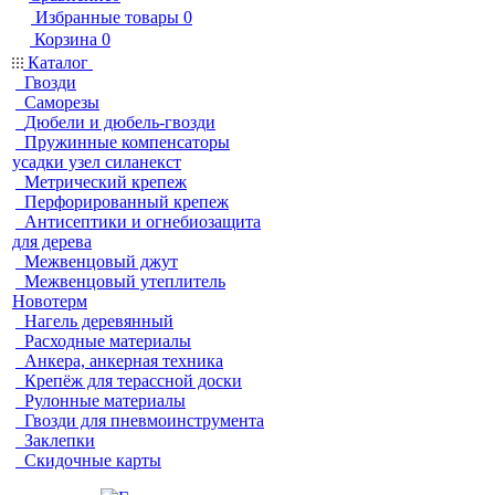
Избранные товары
0
Корзина
0
Каталог
Гвозди
Саморезы
Дюбели и дюбель-гвозди
Пружинные компенсаторы
усадки узел силанекст
Метрический крепеж
Перфорированный крепеж
Антисептики и огнебиозащита
для дерева
Межвенцовый джут
Межвенцовый утеплитель
Новотерм
Нагель деревянный
Расходные материалы
Анкера, анкерная техника
Крепёж для терассной доски
Рулонные материалы
Гвозди для пневмоинструмента
Заклепки
Скидочные карты