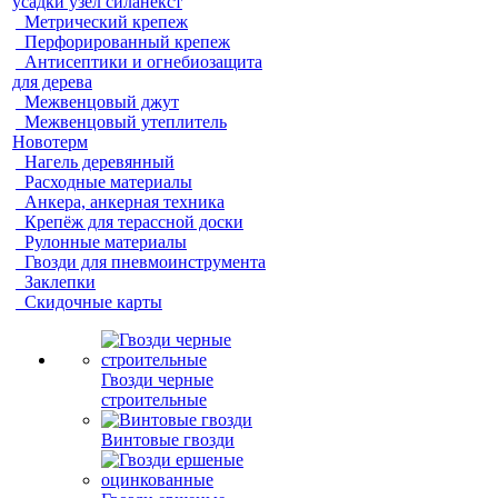
усадки узел силанекст
Метрический крепеж
Перфорированный крепеж
Антисептики и огнебиозащита
для дерева
Межвенцовый джут
Межвенцовый утеплитель
Новотерм
Нагель деревянный
Расходные материалы
Анкера, анкерная техника
Крепёж для терассной доски
Рулонные материалы
Гвозди для пневмоинструмента
Заклепки
Скидочные карты
Гвозди черные
строительные
Винтовые гвозди