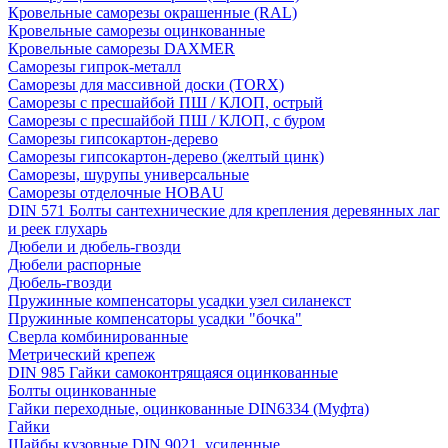
Кровельные саморезы окрашенные (RAL)
Кровельные саморезы оцинкованные
Кровельные саморезы DAXMER
Саморезы гипрок-металл
Саморезы для массивной доски (TORX)
Саморезы с пресшайбой ПШ / КЛОП, острый
Саморезы с пресшайбой ПШ / КЛОП, с буром
Саморезы гипсокартон-дерево
Саморезы гипсокартон-дерево (желтый цинк)
Саморезы, шурупы универсальные
Саморезы отделочные HOBAU
DIN 571 Болты сантехнические для крепления деревянных лаг
и реек глухарь
Дюбели и дюбель-гвозди
Дюбели распорные
Дюбель-гвозди
Пружинные компенсаторы усадки узел силанекст
Пружинные компенсаторы усадки "бочка"
Сверла комбинированные
Метрический крепеж
DIN 985 Гайки самоконтрящаяся оцинкованные
Болты оцинкованные
Гайки переходные, оцинкованные DIN6334 (Муфта)
Гайки
Шайбы кузовные DIN 9021, усиленные