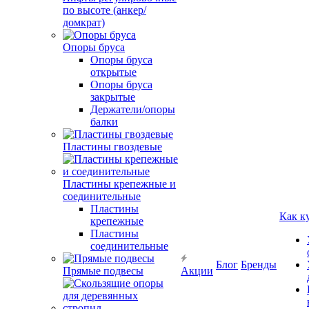
по высоте (анкер/
домкрат)
Опоры бруса
Опоры бруса
открытые
Опоры бруса
закрытые
Держатели/опоры
балки
Пластины гвоздевые
Пластины крепежные и
соединительные
Пластины
Как к
крепежные
Пластины
соединительные
Блог
Бренды
Прямые подвесы
Акции