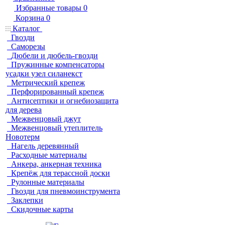
Избранные товары
0
Корзина
0
Каталог
Гвозди
Саморезы
Дюбели и дюбель-гвозди
Пружинные компенсаторы
усадки узел силанекст
Метрический крепеж
Перфорированный крепеж
Антисептики и огнебиозащита
для дерева
Межвенцовый джут
Межвенцовый утеплитель
Новотерм
Нагель деревянный
Расходные материалы
Анкера, анкерная техника
Крепёж для терассной доски
Рулонные материалы
Гвозди для пневмоинструмента
Заклепки
Скидочные карты