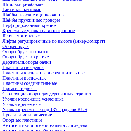
Шпильки резьбовые
Гайки колпачковые
Шайбы плоские оцинкованные
Шайбы пружинные гроверы
Перфорированный крепеж
Крепежные уголки равносторонние
Ленты монтажные
Лифты регулировочные по высоте (анкер/домкрат)
Опоры бруса
Опоры бруса открытые
Опоры бруса закрытые
Держатели/опоры балки
Пластины гвоздевые
Пластины крепежные и соединительные
Пластины крепежные
Пластины соединительные
Прямые подвесы
Скользящие опоры для деревянных стропил
Уголки крепежные усиленные
Уголки крепежные
Уголки крепежные под 135 градусов KUS
Профили металлические
Опорные пластины
Антисептики и огнебиозащита для дерева
Антисептики и огнебиозащита