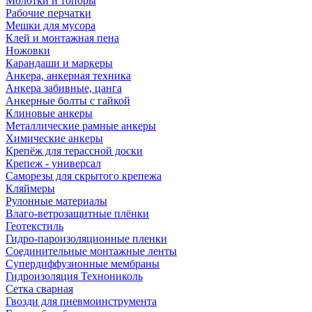
Молотки и топоры
Рабочие перчатки
Мешки для мусора
Клей и монтажная пена
Ножовки
Карандаши и маркеры
Анкера, анкерная техника
Анкера забивные, цанга
Анкерные болты с гайкой
Клиновые анкеры
Металлические рамные анкеры
Химические анкеры
Крепёж для терассной доски
Крепеж - универсал
Саморезы для скрытого крепежа
Кляймеры
Рулонные материалы
Влаго-ветрозащитные плёнки
Геотекстиль
Гидро-пароизоляционные пленки
Соединительные монтажные ленты
Супердиффузионные мембраны
Гидроизоляция Технониколь
Сетка сварная
Гвозди для пневмоинструмента