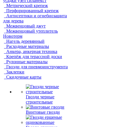
усадки узел силанекст
Метрический крепеж
Перфорированный крепеж
Антисептики и огнебиозащита
для дерева
Межвенцовый джут
Межвенцовый утеплитель
Новотерм
Нагель деревянный
Расходные материалы
Анкера, анкерная техника
Крепёж для терассной доски
Рулонные материалы
Гвозди для пневмоинструмента
Заклепки
Скидочные карты
Гвозди черные
строительные
Винтовые гвозди