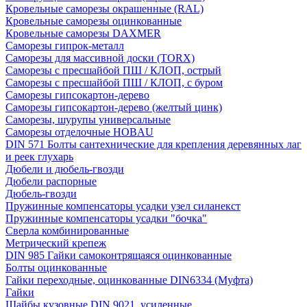
Кровельные саморезы окрашенные (RAL)
Кровельные саморезы оцинкованные
Кровельные саморезы DAXMER
Саморезы гипрок-металл
Саморезы для массивной доски (TORX)
Саморезы с пресшайбой ПШ / КЛОП, острый
Саморезы с пресшайбой ПШ / КЛОП, с буром
Саморезы гипсокартон-дерево
Саморезы гипсокартон-дерево (желтый цинк)
Саморезы, шурупы универсальные
Саморезы отделочные HOBAU
DIN 571 Болты сантехнические для крепления деревянных лаг
и реек глухарь
Дюбели и дюбель-гвозди
Дюбели распорные
Дюбель-гвозди
Пружинные компенсаторы усадки узел силанекст
Пружинные компенсаторы усадки "бочка"
Сверла комбинированные
Метрический крепеж
DIN 985 Гайки самоконтрящаяся оцинкованные
Болты оцинкованные
Гайки переходные, оцинкованные DIN6334 (Муфта)
Гайки
Шайбы кузовные DIN 9021, усиленные