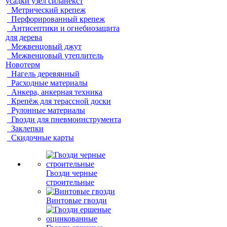
усадки узел силанекст
Метрический крепеж
Перфорированный крепеж
Антисептики и огнебиозащита
для дерева
Межвенцовый джут
Межвенцовый утеплитель
Новотерм
Нагель деревянный
Расходные материалы
Анкера, анкерная техника
Крепёж для терассной доски
Рулонные материалы
Гвозди для пневмоинструмента
Заклепки
Скидочные карты
Гвозди черные
строительные
Винтовые гвозди