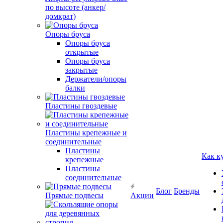
по высоте (анкер/
домкрат)
Опоры бруса
Опоры бруса
открытые
Опоры бруса
закрытые
Держатели/опоры
балки
Пластины гвоздевые
Пластины крепежные и
соединительные
Пластины
Как к
крепежные
Пластины
соединительные
Блог
Бренды
Прямые подвесы
Акции