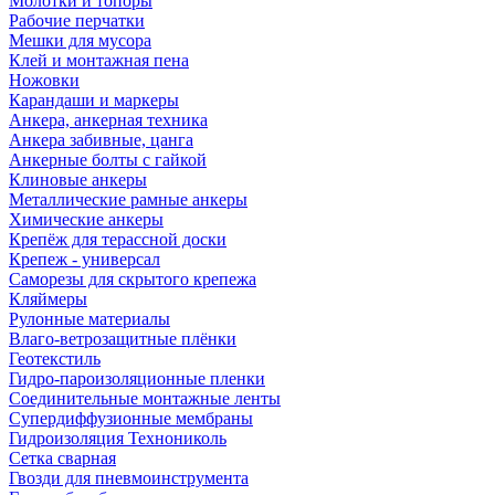
Молотки и топоры
Рабочие перчатки
Мешки для мусора
Клей и монтажная пена
Ножовки
Карандаши и маркеры
Анкера, анкерная техника
Анкера забивные, цанга
Анкерные болты с гайкой
Клиновые анкеры
Металлические рамные анкеры
Химические анкеры
Крепёж для терассной доски
Крепеж - универсал
Саморезы для скрытого крепежа
Кляймеры
Рулонные материалы
Влаго-ветрозащитные плёнки
Геотекстиль
Гидро-пароизоляционные пленки
Соединительные монтажные ленты
Супердиффузионные мембраны
Гидроизоляция Технониколь
Сетка сварная
Гвозди для пневмоинструмента