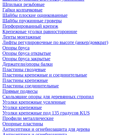
Шпильки резьбовые
Гайки колпачковые
Шайбы плоские оцинкованные
Шайбы пружинные гроверы
Перфорированный крепеж
Крепежные уголки равносторонние
Ленты монтажные
Лифты регулировочные по высоте (анкер/домкрат)
Опоры бруса
Опоры бруса открытые
Опоры бруса закрытые
Держатели/опоры балки
Пластины гвоздевые
Пластины крепежные и соединительные
Пластины крепежные
Пластины соединительные
Прямые подвесы
Скользящие опоры для деревянных стропил
Уголки крепежные усиленные
Уголки крепежные
Уголки крепежные под 135 градусов KUS
Профили металлические
Опорные пластины
Антисептики и огнебиозащита для дерева
Антисептики и огнебиозащита