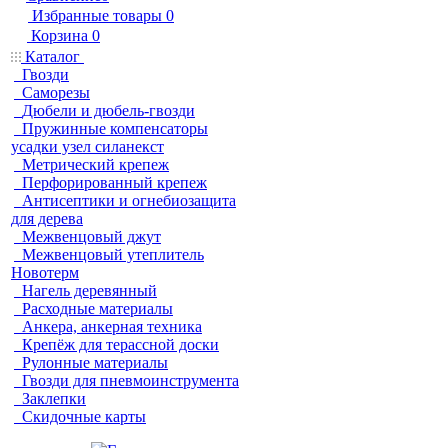
Избранные товары
0
Корзина
0
Каталог
Гвозди
Саморезы
Дюбели и дюбель-гвозди
Пружинные компенсаторы
усадки узел силанекст
Метрический крепеж
Перфорированный крепеж
Антисептики и огнебиозащита
для дерева
Межвенцовый джут
Межвенцовый утеплитель
Новотерм
Нагель деревянный
Расходные материалы
Анкера, анкерная техника
Крепёж для терассной доски
Рулонные материалы
Гвозди для пневмоинструмента
Заклепки
Скидочные карты