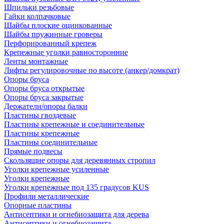
Шпильки резьбовые
Гайки колпачковые
Шайбы плоские оцинкованные
Шайбы пружинные гроверы
Перфорированный крепеж
Крепежные уголки равносторонние
Ленты монтажные
Лифты регулировочные по высоте (анкер/домкрат)
Опоры бруса
Опоры бруса открытые
Опоры бруса закрытые
Держатели/опоры балки
Пластины гвоздевые
Пластины крепежные и соединительные
Пластины крепежные
Пластины соединительные
Прямые подвесы
Скользящие опоры для деревянных стропил
Уголки крепежные усиленные
Уголки крепежные
Уголки крепежные под 135 градусов KUS
Профили металлические
Опорные пластины
Антисептики и огнебиозащита для дерева
Антисептики и огнебиозащита