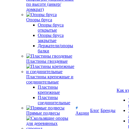
по высоте (анкер/
домкрат)
Опоры бруса
Опоры бруса
открытые
Опоры бруса
закрытые
Держатели/опоры
балки
Пластины гвоздевые
Пластины крепежные и
соединительные
Пластины
Как к
крепежные
Пластины
соединительные
Блог
Бренды
Прямые подвесы
Акции