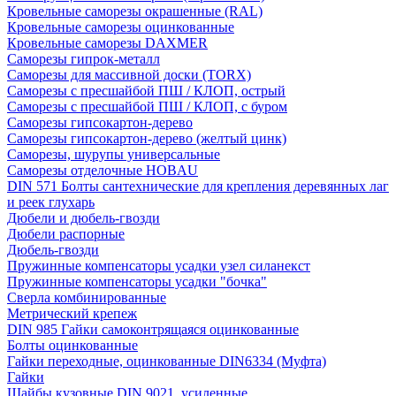
Кровельные саморезы окрашенные (RAL)
Кровельные саморезы оцинкованные
Кровельные саморезы DAXMER
Саморезы гипрок-металл
Саморезы для массивной доски (TORX)
Саморезы с пресшайбой ПШ / КЛОП, острый
Саморезы с пресшайбой ПШ / КЛОП, с буром
Саморезы гипсокартон-дерево
Саморезы гипсокартон-дерево (желтый цинк)
Саморезы, шурупы универсальные
Саморезы отделочные HOBAU
DIN 571 Болты сантехнические для крепления деревянных лаг
и реек глухарь
Дюбели и дюбель-гвозди
Дюбели распорные
Дюбель-гвозди
Пружинные компенсаторы усадки узел силанекст
Пружинные компенсаторы усадки "бочка"
Сверла комбинированные
Метрический крепеж
DIN 985 Гайки самоконтрящаяся оцинкованные
Болты оцинкованные
Гайки переходные, оцинкованные DIN6334 (Муфта)
Гайки
Шайбы кузовные DIN 9021, усиленные