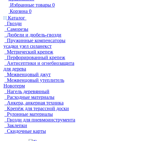
Избранные товары
0
Корзина
0
Каталог
Гвозди
Саморезы
Дюбели и дюбель-гвозди
Пружинные компенсаторы
усадки узел силанекст
Метрический крепеж
Перфорированный крепеж
Антисептики и огнебиозащита
для дерева
Межвенцовый джут
Межвенцовый утеплитель
Новотерм
Нагель деревянный
Расходные материалы
Анкера, анкерная техника
Крепёж для терассной доски
Рулонные материалы
Гвозди для пневмоинструмента
Заклепки
Скидочные карты