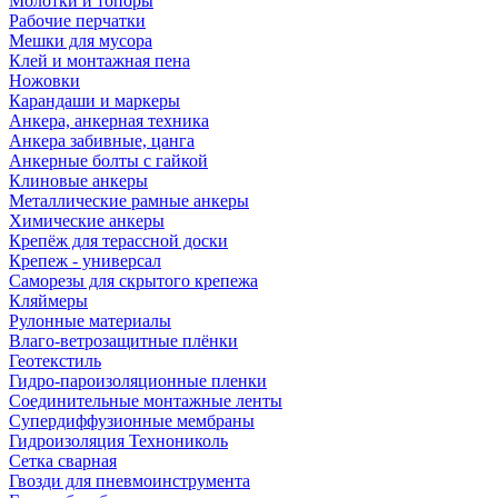
Молотки и топоры
Рабочие перчатки
Мешки для мусора
Клей и монтажная пена
Ножовки
Карандаши и маркеры
Анкера, анкерная техника
Анкера забивные, цанга
Анкерные болты с гайкой
Клиновые анкеры
Металлические рамные анкеры
Химические анкеры
Крепёж для терассной доски
Крепеж - универсал
Саморезы для скрытого крепежа
Кляймеры
Рулонные материалы
Влаго-ветрозащитные плёнки
Геотекстиль
Гидро-пароизоляционные пленки
Соединительные монтажные ленты
Супердиффузионные мембраны
Гидроизоляция Технониколь
Сетка сварная
Гвозди для пневмоинструмента