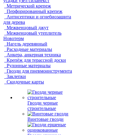
усадки узел силанекст
Метрический крепеж
Перфорированный крепеж
Антисептики и огнебиозащита
для дерева
Межвенцовый джут
Межвенцовый утеплитель
Новотерм
Нагель деревянный
Расходные материалы
Анкера, анкерная техника
Крепёж для терассной доски
Рулонные материалы
Гвозди для пневмоинструмента
Заклепки
Скидочные карты
Гвозди черные
строительные
Винтовые гвозди