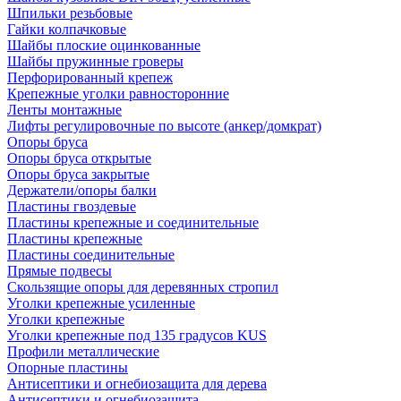
Шпильки резьбовые
Гайки колпачковые
Шайбы плоские оцинкованные
Шайбы пружинные гроверы
Перфорированный крепеж
Крепежные уголки равносторонние
Ленты монтажные
Лифты регулировочные по высоте (анкер/домкрат)
Опоры бруса
Опоры бруса открытые
Опоры бруса закрытые
Держатели/опоры балки
Пластины гвоздевые
Пластины крепежные и соединительные
Пластины крепежные
Пластины соединительные
Прямые подвесы
Скользящие опоры для деревянных стропил
Уголки крепежные усиленные
Уголки крепежные
Уголки крепежные под 135 градусов KUS
Профили металлические
Опорные пластины
Антисептики и огнебиозащита для дерева
Антисептики и огнебиозащита