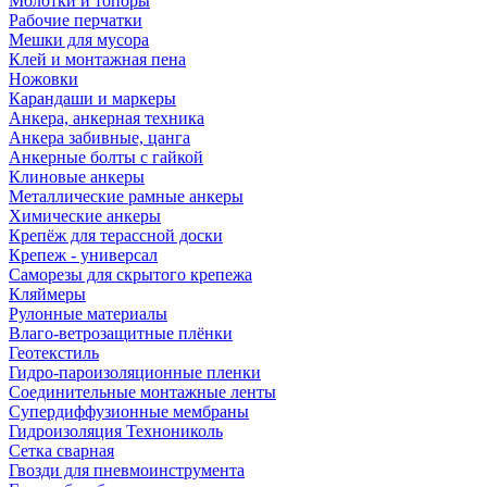
Молотки и топоры
Рабочие перчатки
Мешки для мусора
Клей и монтажная пена
Ножовки
Карандаши и маркеры
Анкера, анкерная техника
Анкера забивные, цанга
Анкерные болты с гайкой
Клиновые анкеры
Металлические рамные анкеры
Химические анкеры
Крепёж для терассной доски
Крепеж - универсал
Саморезы для скрытого крепежа
Кляймеры
Рулонные материалы
Влаго-ветрозащитные плёнки
Геотекстиль
Гидро-пароизоляционные пленки
Соединительные монтажные ленты
Супердиффузионные мембраны
Гидроизоляция Технониколь
Сетка сварная
Гвозди для пневмоинструмента