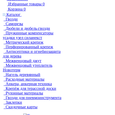
Избранные товары
0
Корзина
0
Каталог
Гвозди
Саморезы
Дюбели и дюбель-гвозди
Пружинные компенсаторы
усадки узел силанекст
Метрический крепеж
Перфорированный крепеж
Антисептики и огнебиозащита
для дерева
Межвенцовый джут
Межвенцовый утеплитель
Новотерм
Нагель деревянный
Расходные материалы
Анкера, анкерная техника
Крепёж для терассной доски
Рулонные материалы
Гвозди для пневмоинструмента
Заклепки
Скидочные карты