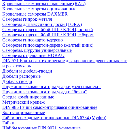
Кровельные саморезы окрашенные (RAL)
Кровельные саморезы оцинкованные
Кровельные саморезы DAXMER
Саморезы гипрок-металл
Саморезы для массивной доски (TORX)
Саморезы с пресшайбой ПШ / КЛОП, острый
Саморезы с пресшайбой ПШ / КЛОП, с буром
Саморезы гипсокартон-дерево
Саморезы гипсокартон-дерево (желтый цинк)
Саморезы, шурупы универсальные
Саморезы отделочные HOBAU
DIN 571 Болты сантехнические для крепления деревянных лаг
и реек глухарь
Дюбели и дюбель-гвозди
Дюбели распорные
Дюбель-гвозди
Пружинные компенсаторы усадки узел силанекст
Пружинные компенсаторы усадки "бочка"
Сверла комбинированные
Метрический крепеж
DIN 985 Гайки самоконтрящаяся оцинкованные
Болты оцинкованные
Гайки переходные, оцинкованные DIN6334 (Муфта)
Гайки
Шайбы кузовные DIN 9021, усиленные