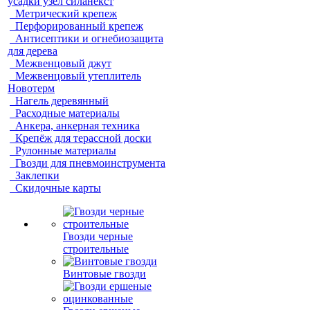
усадки узел силанекст
Метрический крепеж
Перфорированный крепеж
Антисептики и огнебиозащита
для дерева
Межвенцовый джут
Межвенцовый утеплитель
Новотерм
Нагель деревянный
Расходные материалы
Анкера, анкерная техника
Крепёж для терассной доски
Рулонные материалы
Гвозди для пневмоинструмента
Заклепки
Скидочные карты
Гвозди черные
строительные
Винтовые гвозди