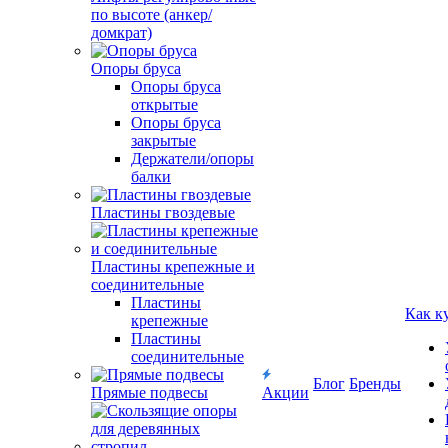
по высоте (анкер/
домкрат)
Опоры бруса
Опоры бруса
открытые
Опоры бруса
закрытые
Держатели/опоры
балки
Пластины гвоздевые
Пластины крепежные и
соединительные
Пластины
Как к
крепежные
Пластины
соединительные
Блог
Бренды
Прямые подвесы
Акции