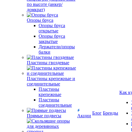
по высоте (анкер/
домкрат)
Опоры бруса
Опоры бруса
открытые
Опоры бруса
закрытые
Держатели/опоры
балки
Пластины гвоздевые
Пластины крепежные и
соединительные
Пластины
Как к
крепежные
Пластины
соединительные
Блог
Бренды
Прямые подвесы
Акции