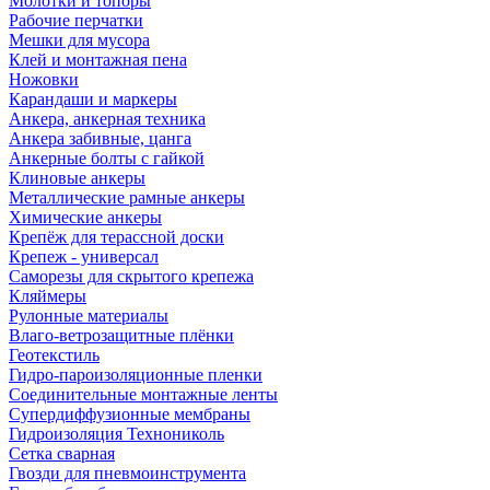
Молотки и топоры
Рабочие перчатки
Мешки для мусора
Клей и монтажная пена
Ножовки
Карандаши и маркеры
Анкера, анкерная техника
Анкера забивные, цанга
Анкерные болты с гайкой
Клиновые анкеры
Металлические рамные анкеры
Химические анкеры
Крепёж для терассной доски
Крепеж - универсал
Саморезы для скрытого крепежа
Кляймеры
Рулонные материалы
Влаго-ветрозащитные плёнки
Геотекстиль
Гидро-пароизоляционные пленки
Соединительные монтажные ленты
Супердиффузионные мембраны
Гидроизоляция Технониколь
Сетка сварная
Гвозди для пневмоинструмента