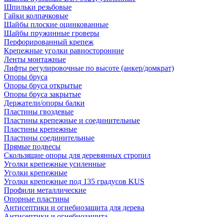
Шпильки резьбовые
Гайки колпачковые
Шайбы плоские оцинкованные
Шайбы пружинные гроверы
Перфорированный крепеж
Крепежные уголки равносторонние
Ленты монтажные
Лифты регулировочные по высоте (анкер/домкрат)
Опоры бруса
Опоры бруса открытые
Опоры бруса закрытые
Держатели/опоры балки
Пластины гвоздевые
Пластины крепежные и соединительные
Пластины крепежные
Пластины соединительные
Прямые подвесы
Скользящие опоры для деревянных стропил
Уголки крепежные усиленные
Уголки крепежные
Уголки крепежные под 135 градусов KUS
Профили металлические
Опорные пластины
Антисептики и огнебиозащита для дерева
Антисептики и огнебиозащита