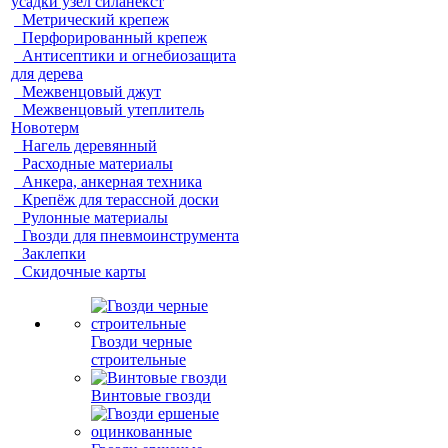
усадки узел силанекст
Метрический крепеж
Перфорированный крепеж
Антисептики и огнебиозащита
для дерева
Межвенцовый джут
Межвенцовый утеплитель
Новотерм
Нагель деревянный
Расходные материалы
Анкера, анкерная техника
Крепёж для терассной доски
Рулонные материалы
Гвозди для пневмоинструмента
Заклепки
Скидочные карты
Гвозди черные
строительные
Винтовые гвозди