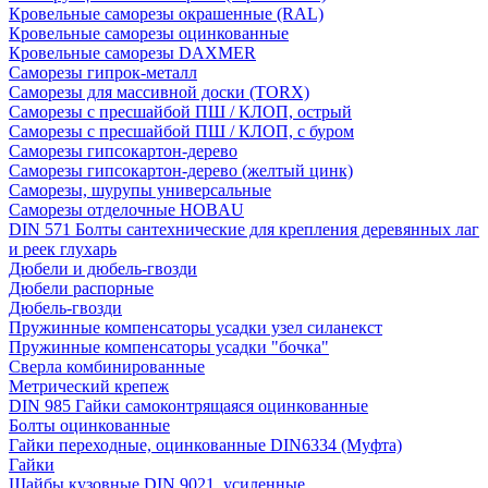
Кровельные саморезы окрашенные (RAL)
Кровельные саморезы оцинкованные
Кровельные саморезы DAXMER
Саморезы гипрок-металл
Саморезы для массивной доски (TORX)
Саморезы с пресшайбой ПШ / КЛОП, острый
Саморезы с пресшайбой ПШ / КЛОП, с буром
Саморезы гипсокартон-дерево
Саморезы гипсокартон-дерево (желтый цинк)
Саморезы, шурупы универсальные
Саморезы отделочные HOBAU
DIN 571 Болты сантехнические для крепления деревянных лаг
и реек глухарь
Дюбели и дюбель-гвозди
Дюбели распорные
Дюбель-гвозди
Пружинные компенсаторы усадки узел силанекст
Пружинные компенсаторы усадки "бочка"
Сверла комбинированные
Метрический крепеж
DIN 985 Гайки самоконтрящаяся оцинкованные
Болты оцинкованные
Гайки переходные, оцинкованные DIN6334 (Муфта)
Гайки
Шайбы кузовные DIN 9021, усиленные