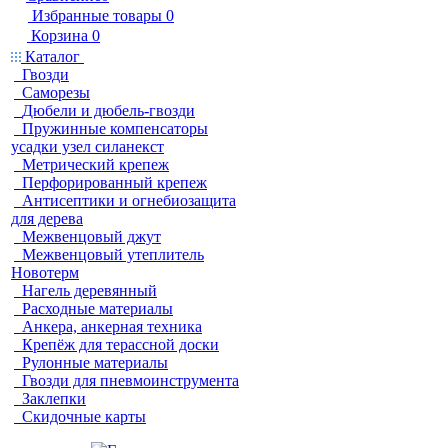
Избранные товары
0
Корзина
0
Каталог
Гвозди
Саморезы
Дюбели и дюбель-гвозди
Пружинные компенсаторы
усадки узел силанекст
Метрический крепеж
Перфорированный крепеж
Антисептики и огнебиозащита
для дерева
Межвенцовый джут
Межвенцовый утеплитель
Новотерм
Нагель деревянный
Расходные материалы
Анкера, анкерная техника
Крепёж для терассной доски
Рулонные материалы
Гвозди для пневмоинструмента
Заклепки
Скидочные карты